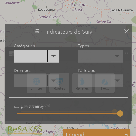
Indicateurs de Suivi
Catégories
Types
Supperpositions
Données
Périodes
Limites
Routes
Rivières
Feux
(
)
Transparence
100%
Transparence (
100%
)
100km
Légende
60mi