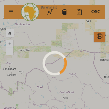
Burkina Faso
OSC
Toggle
dropdown
menu